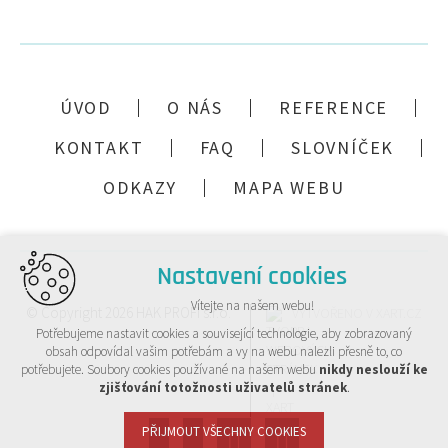
ÚVOD
O NÁS
REFERENCE
KONTAKT
FAQ
SLOVNÍČEK
ODKAZY
MAPA WEBU
Nastavení cookies
Vítejte na našem webu!
© Copyright 2026 HAK PROFI s.r.o.
VYTVOŘENO V XART.CZ
Potřebujeme nastavit cookies a související technologie, aby zobrazovaný
obsah odpovídal vašim potřebám a vy na webu nalezli přesně to, co
potřebujete. Soubory cookies používané na našem webu
nikdy neslouží ke
zjišťování totožnosti uživatelů stránek
.
PŘIJMOUT VŠECHNY COOKIES