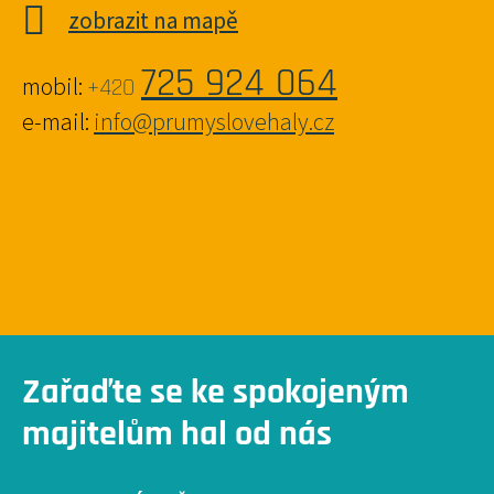
zobrazit na mapě
725 924 064
mobil:
+420
e-mail:
info@prumyslovehaly.cz
Zařaďte se ke spokojeným
majitelům hal od nás