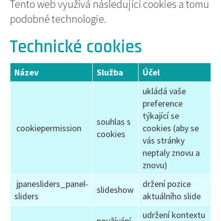
Tento web využívá následující cookies a tomu
podobné technologie.
Technické cookies
Název
Služba
Účel
ukládá vaše
preference
týkající se
souhlas s
cookiepermission
cookies (aby se
cookies
vás stránky
neptaly znovu a
znovu)
jpanesliders_panel-
držení pozice
slideshow
sliders
aktuálního slide
udržení kontextu
používání