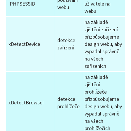
PHPSESSID
uživatele na
webu
webu
na základě
zjištění zařízení
přizpůsobujeme
detekce
xDetectDevice
design webu, aby
zařízení
vypadal správně
na všech
zařízeních
na základě
zjištění
prohlížeče
detekce
přizpůsobujeme
xDetectBrowser
prohlížeče
design webu, aby
vypadal správně
na všech
prohlížečích