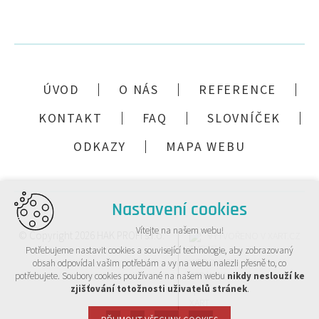
ÚVOD
O NÁS
REFERENCE
KONTAKT
FAQ
SLOVNÍČEK
ODKAZY
MAPA WEBU
Nastavení cookies
Vítejte na našem webu!
© Copyright 2026 HAK PROFI s.r.o.
VYTVOŘENO V XART.CZ
Potřebujeme nastavit cookies a související technologie, aby zobrazovaný
obsah odpovídal vašim potřebám a vy na webu nalezli přesně to, co
potřebujete. Soubory cookies používané na našem webu
nikdy neslouží ke
zjišťování totožnosti uživatelů stránek
.