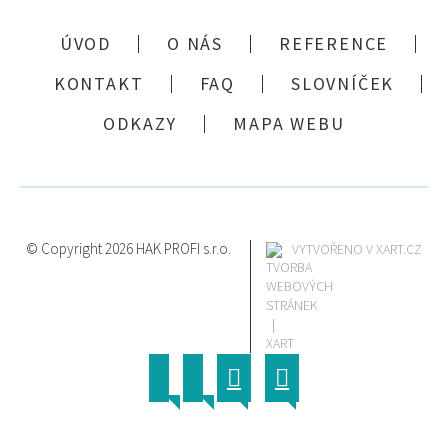
ÚVOD
O NÁS
REFERENCE
KONTAKT
FAQ
SLOVNÍČEK
ODKAZY
MAPA WEBU
© Copyright 2026 HAK PROFI s.r.o.
VYTVOŘENO V XART.CZ