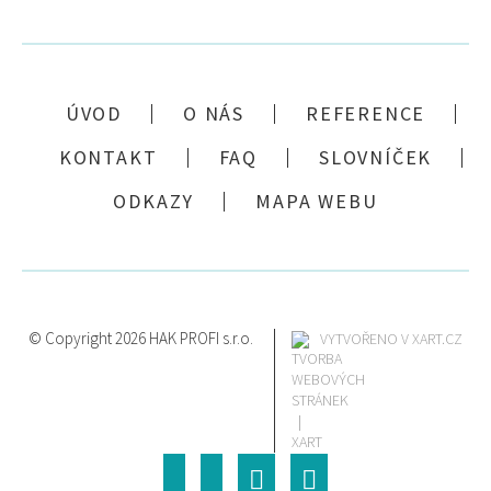
ÚVOD
O NÁS
REFERENCE
KONTAKT
FAQ
SLOVNÍČEK
ODKAZY
MAPA WEBU
© Copyright 2026 HAK PROFI s.r.o.
VYTVOŘENO V XART.CZ