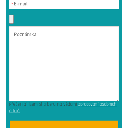
Přečetl(a) jsem si a beru na vědomí
zpracování osobních
údajů
.