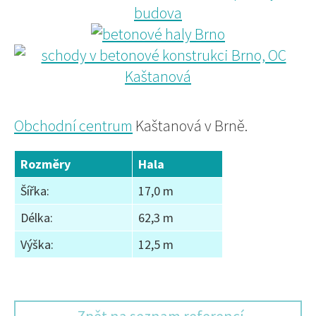
Obchodní centrum
Kaštanová v Brně.
Rozměry
Hala
Šířka:
17,0 m
Délka:
62,3 m
Výška:
12,5 m