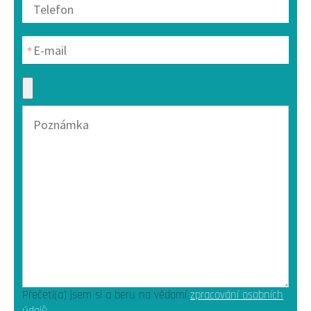
Přečetl(a) jsem si a beru na vědomí
zpracování osobních