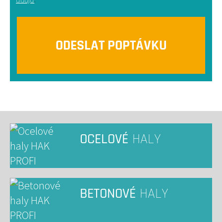
údajů
.
OCELOVÉ
HALY
BETONOVÉ
HALY