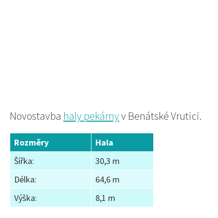
Novostavba
haly pekárny
v Benátské Vrutici.
Rozměry
Hala
Šířka:
30,3 m
Délka:
64,6 m
Výška:
8,1 m