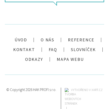
ÚVOD
O NÁS
REFERENCE
KONTAKT
FAQ
SLOVNÍČEK
ODKAZY
MAPA WEBU
© Copyright 2026 HAK PROFI s.r.o.
VYTVOŘENO V XART.CZ