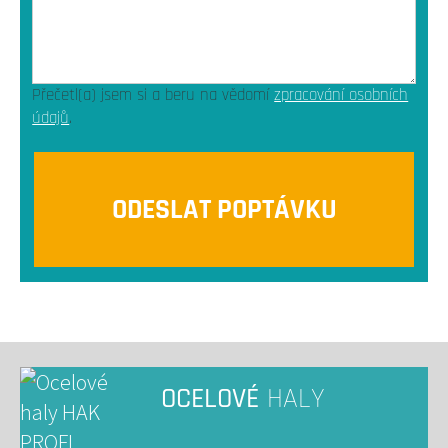
Přečetl(a) jsem si a beru na vědomí
zpracování osobních
údajů
.
OCELOVÉ
HALY