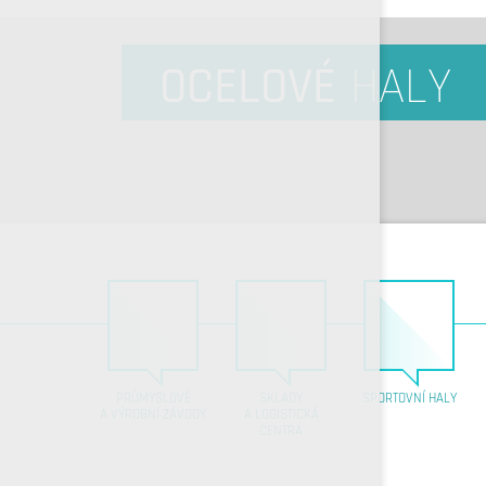
OCELOVÉ
HALY
PRŮMYSLOVÉ
SKLADY
SPORTOVNÍ HALY
A VÝROBNÍ ZÁVODY
A LOGISTICKÁ
CENTRA