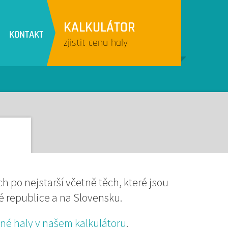
KALKULÁTOR
KONTAKT
zjistit cenu haly
ch po nejstarší včetně těch, které jsou
ké republice a na Slovensku.
ané haly v našem kalkulátoru
.