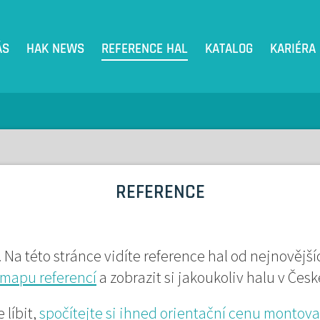
ÁS
HAK NEWS
REFERENCE HAL
KATALOG
KARIÉRA
REFERENCE
. Na této stránce vidíte reference hal od nejnovější
mapu referencí
a zobrazit si jakoukoliv halu v Čes
 líbit,
spočítejte si ihned orientační cenu montov