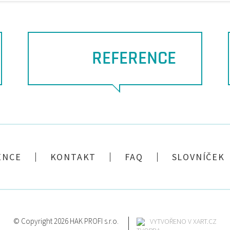
REFERENCE
ENCE
KONTAKT
FAQ
SLOVNÍČEK
© Copyright 2026 HAK PROFI s.r.o.
VYTVOŘENO V XART.CZ