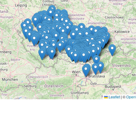
Leaflet
|
©
Open