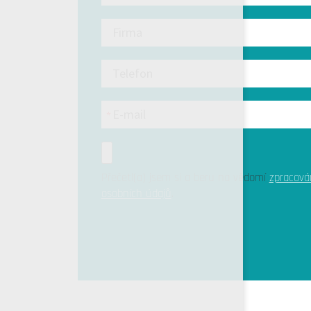
Přečetl(a) jsem si a beru na vědomí
zpracová
osobních údajů
.