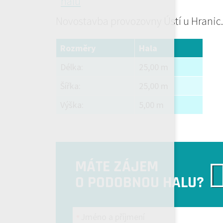
Novostavba provozovny Ústí u Hranic.
Rozměry
Hala
Délka:
25,00 m
Šířka:
25,00 m
Výška:
5,00 m
MÁTE ZÁJEM
O PODOBNOU HALU?