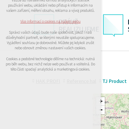
vazba od návštěvníků formou analytických statistik
udržení kontextu stránek (session): případná
používání webu, ukládání nebo přístup k informacím na
přihlášení, volby jazyka, apod.
vašem zařízení, měření obsahu, reklama a vývoj produktů.
Volitelná cookies
PRÁVĚ
Více informací o cookies na našem webu
analytická pro anonymizované vyhodnocení
REALIZUJEME
návštěvnosti
Správci vašich údajů bude naše společnost, jakož i naši
marketingová cookies (Google)
důvěryhodní partneři, se kterými neustále spolupracujeme.
Vyjádření souhlasu je dobrovolné. Můžete jej kdykoli zrušit
Více informací o cookies na našem webu
nebo obnovit změnou nastavení vašich cookies.
Cookies a podobné technologie dělíme na technická: nutná
pro běh webu, bez nichž nelze web používat a volitelná. Do
PŘIJMOUT VŠECHNY COOKIES
této části spadají analytická a marketingová cookies.
ODMÍTNOUT VŠE
HAK PROFI
Reference hal
TJ Product
+
−