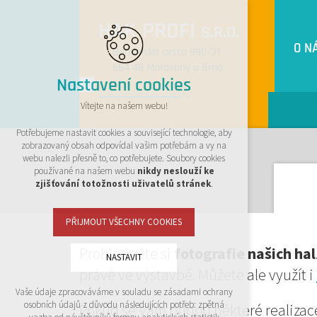
HAK PROFI
S.R.O.
O N
Bohunická cesta 990/31
664 48 Moravany u Brna
Nastavení cookies
Vítejte na našem webu!
Potřebujeme nastavit cookies a související technologie, aby
zobrazovaný obsah odpovídal vašim potřebám a vy na
webu nalezli přesně to, co potřebujete. Soubory cookies
používané na našem webu
nikdy neslouží ke
zjišťování totožnosti uživatelů stránek
.
PŘIJMOUT VŠECHNY COOKIES
Prohlédněte si
fotografie našich hal
NASTAVIT
právě ve výstavbě. Můžete ale využít i
Vaše údaje zpracováváme v souladu se zásadami ochrany
Technická cookies
osobních údajů z důvodu následujících potřeb: zpětná
Pokud se Vám budou některé realizace
nutná pro provozování webu