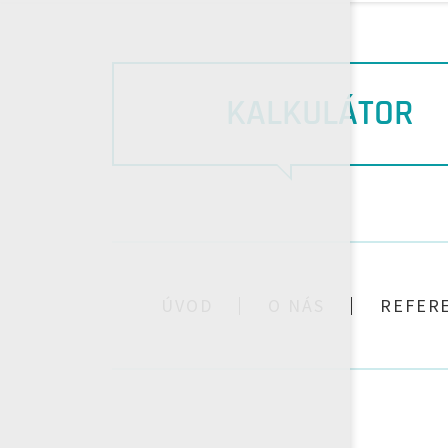
KALKULÁTOR
ÚVOD
O NÁS
REFER