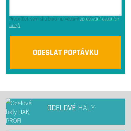
Přečetl(a) jsem si a beru na vědomí
zpracování osobních
údajů
.
OCELOVÉ
HALY