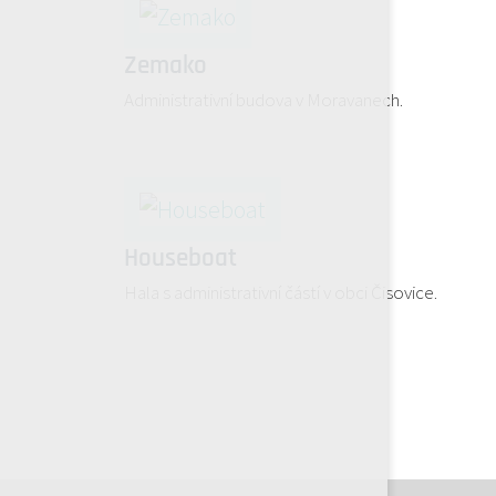
Zemako
Administrativní budova v Moravanech.
Houseboat
Hala s administrativní částí v obci Čisovice.