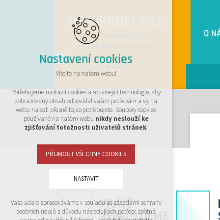
HAK PROFI
S.R.O.
O N
Bohunická cesta 990/31
664 48 Moravany u Brna
Nastavení cookies
Vítejte na našem webu!
Potřebujeme nastavit cookies a související technologie, aby
zobrazovaný obsah odpovídal vašim potřebám a vy na
webu nalezli přesně to, co potřebujete. Soubory cookies
používané na našem webu
nikdy neslouží ke
zjišťování totožnosti uživatelů stránek
.
PŘIJMOUT VŠECHNY COOKIES
NASTAVIT
PRÁVĚ
Vaše údaje zpracováváme v souladu se zásadami ochrany
Technická cookies
osobních údajů z důvodu následujících potřeb: zpětná
REALIZUJEME
nutná pro provozování webu