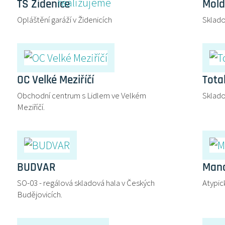
TS Židenice
Mold
Opláštění garáží v Židenicích
Sklado
OC Velké Meziříčí
Tota
Obchodní centrum s Lidlem ve Velkém
Sklado
Meziříčí.
BUDVAR
Mand
SO-03 - regálová skladová hala v Českých
Atypic
Budějovicích.