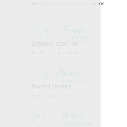
Novostavba provozovny Ústí u Hranic.
Zájmové centrum
Dětské centrum v Miroslavi.
Dymo Logistics
Logistická hala v Nymburku.