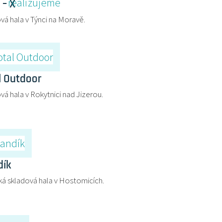
 – X
vá hala v Týnci na Moravě.
l Outdoor
vá hala v Rokytnici nad Jizerou.
ík
ká skladová hala v Hostomicích.