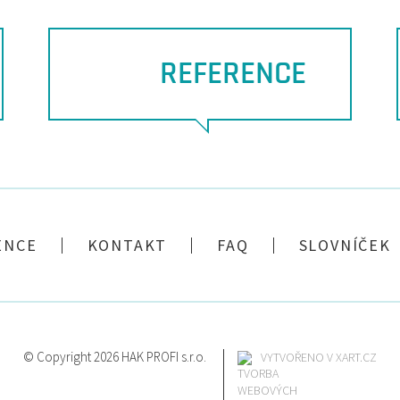
REFERENCE
ENCE
KONTAKT
FAQ
SLOVNÍČEK
© Copyright 2026 HAK PROFI s.r.o.
VYTVOŘENO V XART.CZ