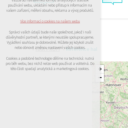
vazba od návštěvníků formou analytických statistik
udržení kontextu stránek (session): případná
používání webu, ukládání nebo přístup k informacím na
přihlášení, volby jazyka, apod.
vašem zařízení, měření obsahu, reklama a vývoj produktů.
Volitelná cookies
Více informací o cookies na našem webu
analytická pro anonymizované vyhodnocení
návštěvnosti
Správci vašich údajů bude naše společnost, jakož i naši
marketingová cookies (Google)
důvěryhodní partneři, se kterými neustále spolupracujeme.
Vyjádření souhlasu je dobrovolné. Můžete jej kdykoli zrušit
Více informací o cookies na našem webu
nebo obnovit změnou nastavení vašich cookies.
HAK PROFI
Reference hal
Cookies a podobné technologie dělíme na technická: nutná
pro běh webu, bez nichž nelze web používat a volitelná. Do
PŘIJMOUT VŠECHNY COOKIES
+
této části spadají analytická a marketingová cookies.
−
ODMÍTNOUT VŠE