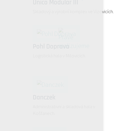
Unico Modular III
Skladový a výrobní komplex ve Vizovicích.
Pohl Doprava
Logistická hala v Milovicích.
Danczek
Administrativní a skladová hala v
Košťanech.