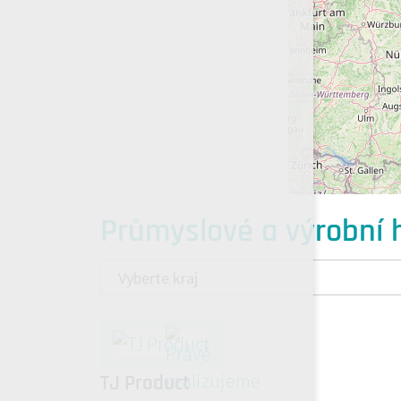
Průmyslové a výrobní h
TJ Product