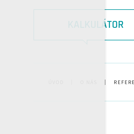
KALKULÁTOR
ÚVOD
O NÁS
REFER