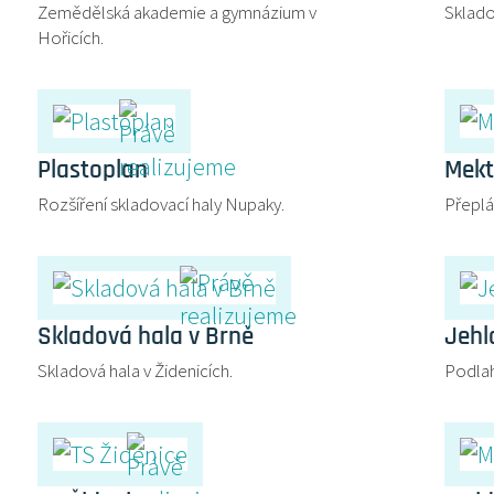
Zemědělská akademie a gymnázium v
Sklado
Hořicích.
Plastoplan
Mekt
Rozšíření skladovací haly Nupaky.
Přeplá
Skladová hala v Brně
Jehl
Skladová hala v Židenicích.
Podla