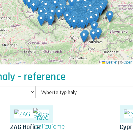
Leaflet
|
©
Open
aly - reference
ZAG Hořice
Cypr