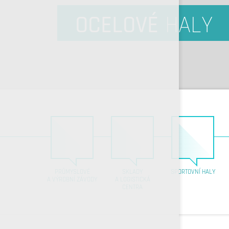
OCELOVÉ
HALY
PRŮMYSLOVÉ
SKLADY
SPORTOVNÍ HALY
A VÝROBNÍ ZÁVODY
A LOGISTICKÁ
CENTRA