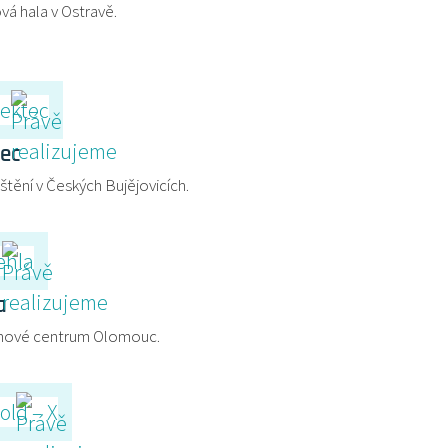
vá hala v Ostravě.
ec
štění v Českých Bujějovicích.
a
hové centrum Olomouc.