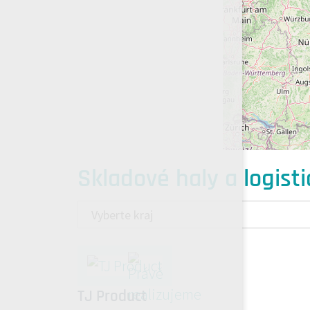
Skladové haly a logisti
TJ Product