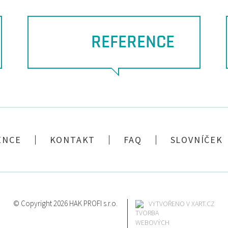
REFERENCE
ENCE
KONTAKT
FAQ
SLOVNÍČEK
© Copyright 2026 HAK PROFI s.r.o.
VYTVOŘENO V XART.CZ