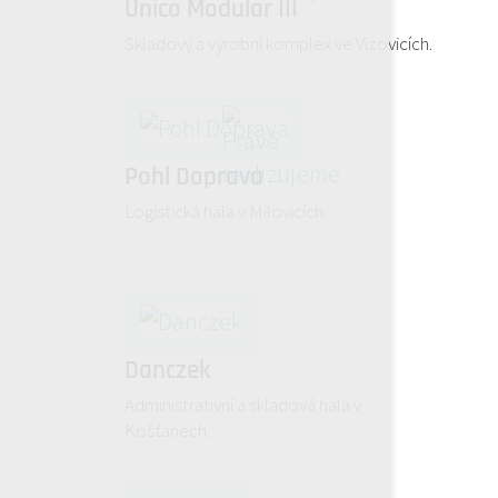
Unico Modular III
Skladový a výrobní komplex ve Vizovicích.
Pohl Doprava
Logistická hala v Milovicích.
Danczek
Administrativní a skladová hala v
Košťanech.