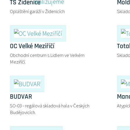
TS Židenice
Mold
Opláštění garáží v Židenicích
Sklado
OC Velké Meziříčí
Tota
Obchodní centrum s Lidlem ve Velkém
Sklado
Meziříčí.
BUDVAR
Mand
SO-03 - regálová skladová hala v Českých
Atypic
Budějovicích.