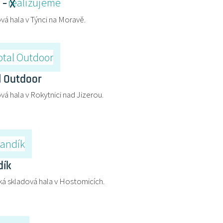
 – X
vá hala v Týnci na Moravě.
l Outdoor
vá hala v Rokytnici nad Jizerou.
ík
ká skladová hala v Hostomicích.