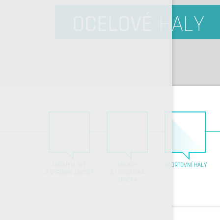
OCELOVÉ
HALY
PRŮMYSLOVÉ
SKLADY
SPORTOVNÍ HALY
A VÝROBNÍ ZÁVODY
A LOGISTICKÁ
CENTRA