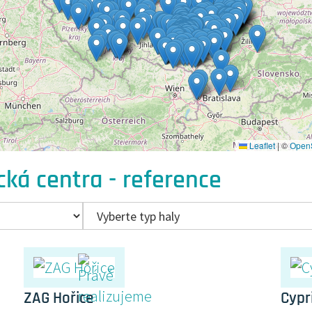
Leaflet
|
©
Open
cká centra - reference
ZAG Hořice
Cypr