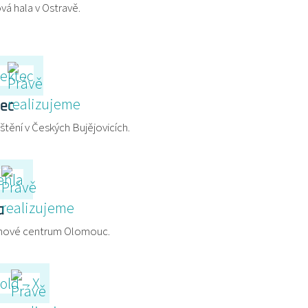
vá hala v Ostravě.
ec
štění v Českých Bujějovicích.
a
hové centrum Olomouc.