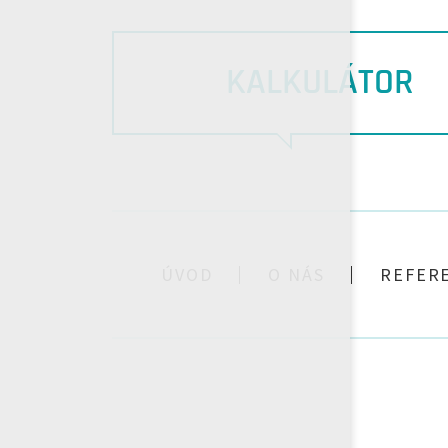
KALKULÁTOR
ÚVOD
O NÁS
REFER