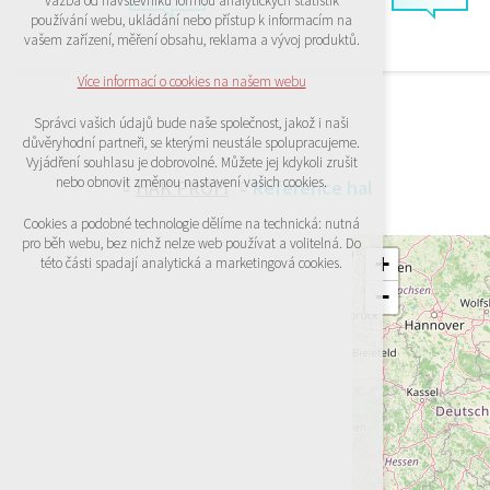
vazba od návštěvníků formou analytických statistik
udržení kontextu stránek (session): případná
používání webu, ukládání nebo přístup k informacím na
přihlášení, volby jazyka, apod.
vašem zařízení, měření obsahu, reklama a vývoj produktů.
Volitelná cookies
Více informací o cookies na našem webu
analytická pro anonymizované vyhodnocení
návštěvnosti
Správci vašich údajů bude naše společnost, jakož i naši
marketingová cookies (Google)
důvěryhodní partneři, se kterými neustále spolupracujeme.
Vyjádření souhlasu je dobrovolné. Můžete jej kdykoli zrušit
Více informací o cookies na našem webu
nebo obnovit změnou nastavení vašich cookies.
HAK PROFI
Reference hal
Cookies a podobné technologie dělíme na technická: nutná
pro běh webu, bez nichž nelze web používat a volitelná. Do
PŘIJMOUT VŠECHNY COOKIES
+
této části spadají analytická a marketingová cookies.
−
ODMÍTNOUT VŠE