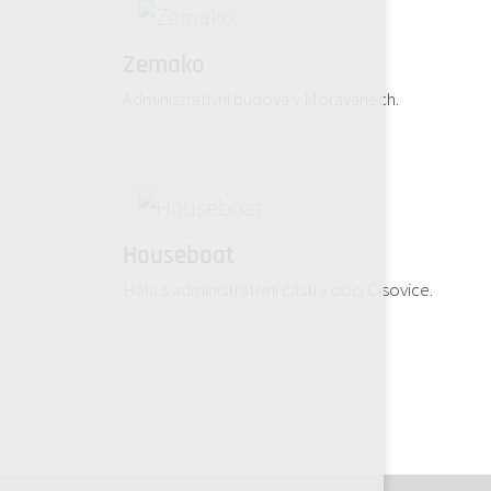
Zemako
Administrativní budova v Moravanech.
Houseboat
Hala s administrativní částí v obci Čisovice.