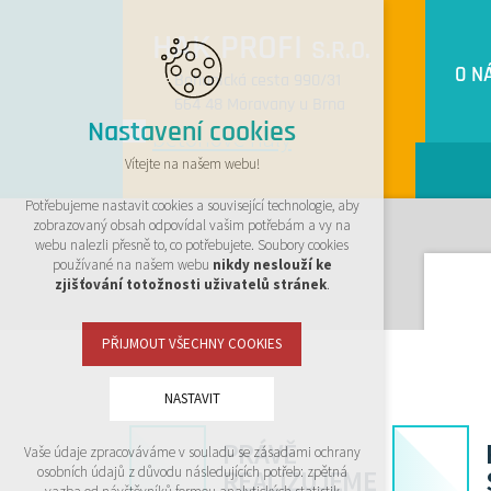
HAK PROFI
S.R.O.
O N
Bohunická cesta 990/31
664 48 Moravany u Brna
Nastavení cookies
Vítejte na našem webu!
Potřebujeme nastavit cookies a související technologie, aby
zobrazovaný obsah odpovídal vašim potřebám a vy na
webu nalezli přesně to, co potřebujete. Soubory cookies
používané na našem webu
nikdy neslouží ke
zjišťování totožnosti uživatelů stránek
.
PŘIJMOUT VŠECHNY COOKIES
NASTAVIT
PRÁVĚ
Vaše údaje zpracováváme v souladu se zásadami ochrany
Technická cookies
osobních údajů z důvodu následujících potřeb: zpětná
REALIZUJEME
nutná pro provozování webu