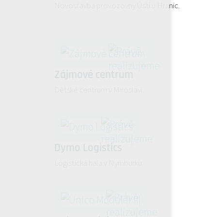
Novostavba provozovny Ústí u Hranic.
Zájmové centrum
Dětské centrum v Miroslavi.
Dymo Logistics
Logistická hala v Nymburku.