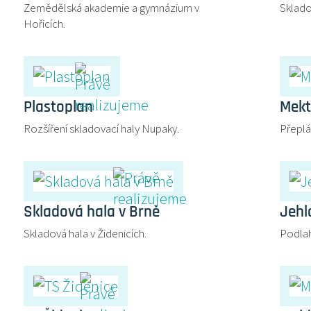
Zemědělská akademie a gymnázium v
Sklado
Hořicích.
Plastoplan
Mekt
Rozšíření skladovací haly Nupaky.
Přeplá
Skladová hala v Brně
Jehl
Skladová hala v Židenicích.
Podla